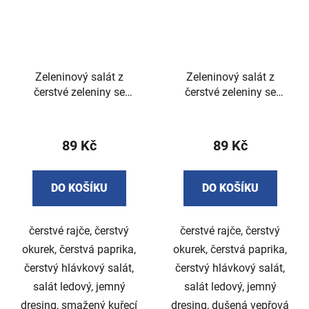
Zeleninový salát z
Zeleninový salát z
čerstvé zeleniny se
čerstvé zeleniny se
smaženým kuřecím
šunkou 400g
řízkem 400g
89 Kč
89 Kč
DO KOŠÍKU
DO KOŠÍKU
čerstvé rajče, čerstvý
čerstvé rajče, čerstvý
okurek, čerstvá paprika,
okurek, čerstvá paprika,
čerstvý hlávkový salát,
čerstvý hlávkový salát,
salát ledový, jemný
salát ledový, jemný
dresing, smažený kuřecí
dresing, dušená vepřová