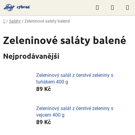
Přejít
Hledat
NÁKUP
na
obsah
KOŠÍK
Domů
/
Saláty
/
Zeleninové saláty balené
Zeleninové saláty balené
Nejprodávanější
Zeleninový salát z čerstvé zeleniny s
tuňákem 400 g
89 Kč
Zeleninový salát z čerstvé zeleniny s
vejcem 400 g
89 Kč