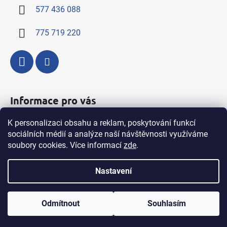
í
p
577 436 088
r
v
775 719 220
k
y
v
ý
p
i
Informace pro vás
s
u
K personalizaci obsahu a reklam, poskytování funkcí
Kompletní nabídka výrobků a služeb
sociálních médií a analýze naší návštěvnosti využíváme
Obchodní podmínky
soubory cookies. Více informací
zde
.
Podmínky ochrany osobních údajů
Nastavení
Vytvořil Shoptet
Odmítnout
Souhlasím
Copyright 2026
Rybena
. Všechna práva vyhrazena.
Upravit nastavení cookies