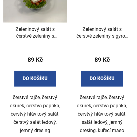
Zeleninový salát z
Zeleninový salát z
čerstvé zeleniny s
čerstvé zeleniny s gyros
dresingem 400g
masem 400g
89 Kč
89 Kč
DO KOŠÍKU
DO KOŠÍKU
čerstvé rajče, čerstvý
čerstvé rajče, čerstvý
okurek, čerstvá paprika,
okurek, čerstvá paprika,
čerstvý hlávkový salát,
čerstvý hlávkový salát,
čerstvý salát ledový,
salát ledový, jemný
jemný dresing
dresing, kuřecí maso