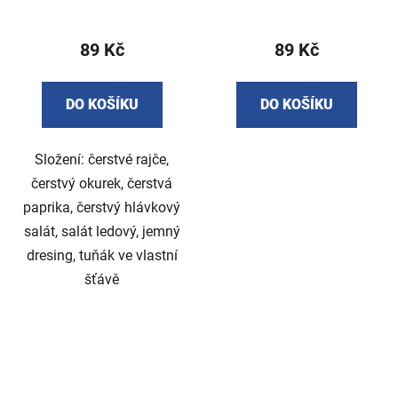
tuňákem 400 g
vejcem 400 g
89 Kč
89 Kč
DO KOŠÍKU
DO KOŠÍKU
Složení: čerstvé rajče,
čerstvý okurek, čerstvá
paprika, čerstvý hlávkový
salát, salát ledový, jemný
dresing, tuňák ve vlastní
šťávě