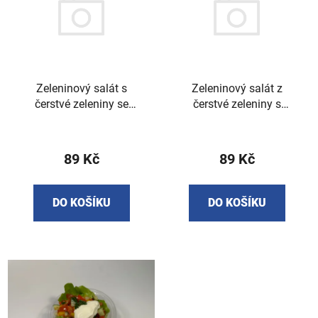
p
o
i
d
s
u
p
k
r
t
o
Zeleninový salát s
Zeleninový salát z
ů
čerstvé zeleniny se
čerstvé zeleniny s
d
smaženým hermelínem
bramboráčkem 400 g
u
400 g
k
89 Kč
89 Kč
t
ů
DO KOŠÍKU
DO KOŠÍKU