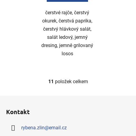
čerstvé rajče, čerstvý
okurek, čerstvá paprika,
čerstvý hlávkový salát,
salát ledový, jemný
dresing, jemně grilovaný
losos
11
položek celkem
O
v
l
Z
á
á
d
Kontakt
p
a
a
c
rybena.zlin
@
email.cz
t
í