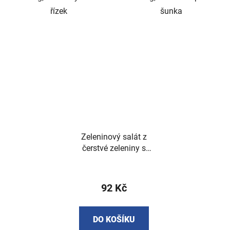
řízek
šunka
Zeleninový salát z
čerstvé zeleniny s
grilovaným lososem
400g
92 Kč
DO KOŠÍKU