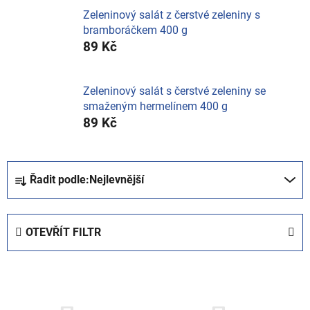
Zeleninový salát z čerstvé zeleniny s
bramboráčkem 400 g
89 Kč
Zeleninový salát s čerstvé zeleniny se
smaženým hermelínem 400 g
89 Kč
Ř
Řadit podle:
Nejlevnější
a
z
e
OTEVŘÍT FILTR
n
í
V
p
ý
r