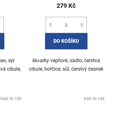
279 Kč
DO KOŠÍKU
ev, sýr
škvarky vepřové, sádlo, čerstvá
vá cibule,
cibule, hořčice, sůl, čerstvý česnek
Kód:
ID-139
Kód:
ID-143