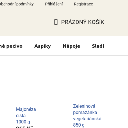
Obchodní podmínky
Přihlášení
Registrace
PRÁZDNÝ KOŠÍK
NÁKUPNÍ
KOŠÍK
né pečivo
Aspiky
Nápoje
Sladké výrobk
Zeleninová
Majonéza
pomazánka
čistá
vegetariánská
1000 g
850 g