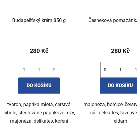
Budapešťský krém 850 g
Česneková pomazánk
280 Kč
280 Kč
DO KOŠÍKU
DO KOŠÍKU
tvaroh, paprika mletá, čerstvá
majonéza, hořčice, čerst
cibule, sterilované paprikové řezy,
sůl, delikates, tavený s
majonéza, delikates, koření
eidam