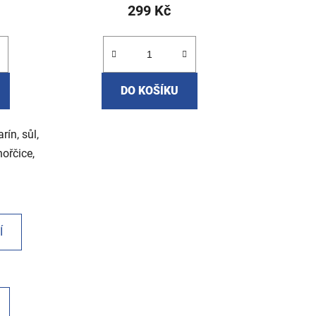
299 Kč
DO KOŠÍKU
ín, sůl,
hořčice,
Í