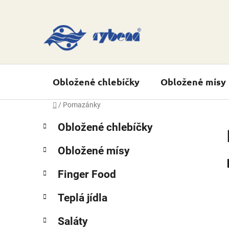
Přejít
na
obsah
Obložené chlebíčky
Obložené mísy
Domů
/
Pomazánky
P
K
Přeskočit
Obložené chlebíčky
a
o
kategorie
t
s
Obložené mísy
e
t
g
r
Finger Food
o
a
r
Teplá jídla
i
n
e
n
Saláty
í