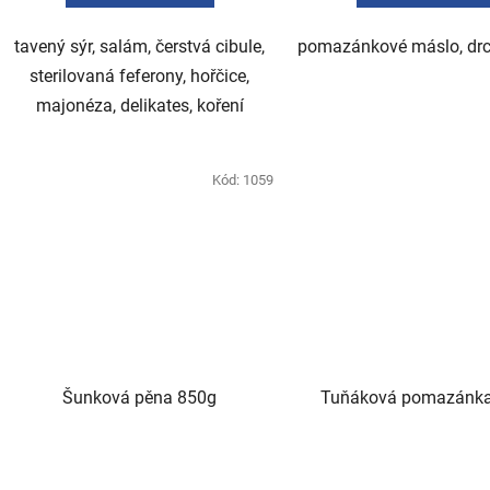
tavený sýr, salám, čerstvá cibule,
pomazánkové máslo, drc
sterilovaná feferony, hořčice,
majonéza, delikates, koření
Kód:
1059
Šunková pěna 850g
Tuňáková pomazánka