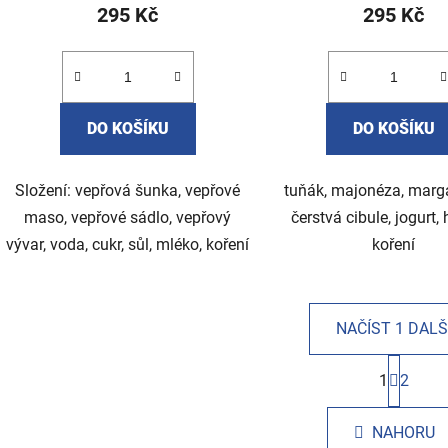
295 Kč
295 Kč
DO KOŠÍKU
DO KOŠÍKU
Složení: vepřová šunka, vepřové
tuňák, majonéza, margar
maso, vepřové sádlo, vepřový
čerstvá cibule, jogurt, 
vývar, voda, cukr, sůl, mléko, koření
koření
NAČÍST 1 DALŠ
S
1
t
2
O
r
v
á
l
NAHORU
n