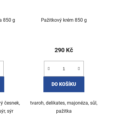
a 850 g
Pažitkový krém 850 g
290 Kč
DO KOŠÍKU
vý česnek,
tvaroh, delikates, majonéza, sůl,
ýr, sýr
pažitka