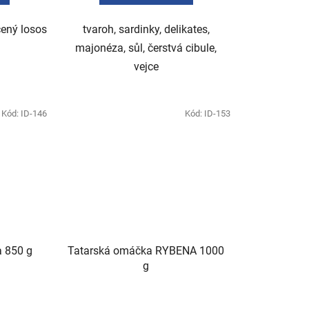
ený losos
tvaroh, sardinky, delikates,
majonéza, sůl, čerstvá cibule,
vejce
Kód:
ID-146
Kód:
ID-153
 850 g
Tatarská omáčka RYBENA 1000
g