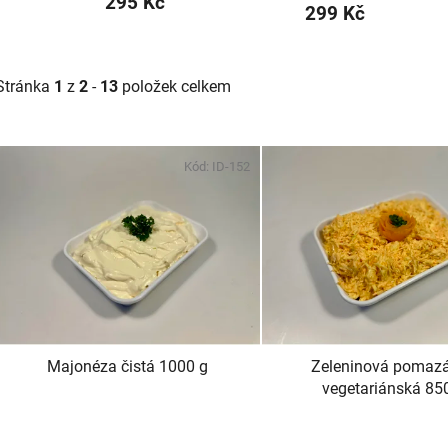
295 Kč
299 Kč
Stránka
1
z
2
-
13
položek celkem
V
ý
Kód:
ID-152
p
i
s
p
r
o
d
Majonéza čistá 1000 g
Zeleninová pomaz
u
vegetariánská 85
k
t