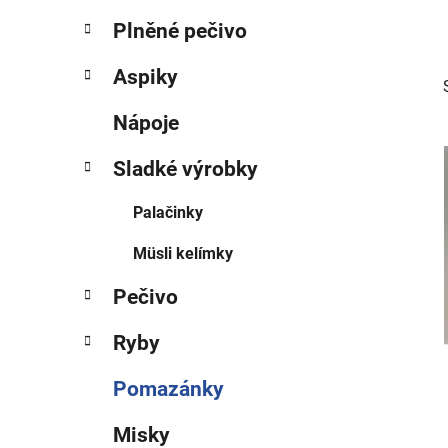
p
Plněné pečivo
a
n
Aspiky
e
Nápoje
l
Sladké výrobky
Palačinky
Müsli kelímky
Pečivo
Ryby
Pomazánky
Misky