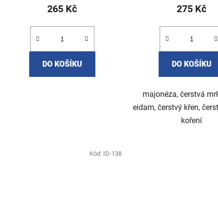
ů
265 Kč
275 Kč
DO KOŠÍKU
DO KOŠÍKU
majonéza, čerstvá mrk
eidam, čerstvý křen, čerst
koření
Kód:
ID-138