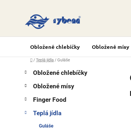
Přejít
na
obsah
Obložené chlebíčky
Obložené mísy
Domů
/
Teplá jídla
/
Guláše
P
K
Přeskočit
Obložené chlebíčky
a
o
kategorie
t
s
Obložené mísy
e
t
g
r
Finger Food
o
a
r
Teplá jídla
i
n
e
n
Guláše
í