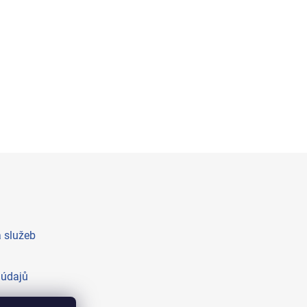
 služeb
 údajů