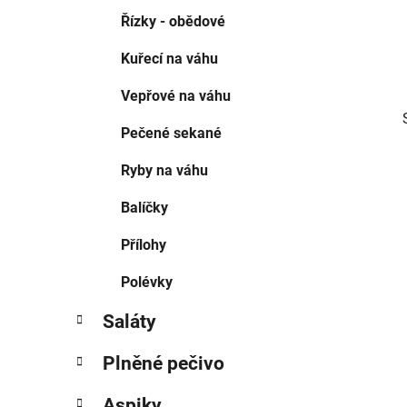
p
Řízky - obědové
a
Kuřecí na váhu
n
e
Vepřové na váhu
l
Pečené sekané
Ryby na váhu
Balíčky
Přílohy
Polévky
Saláty
Plněné pečivo
Aspiky