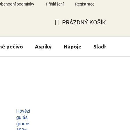
Obchodní podmínky
Přihlášení
Registrace
PRÁZDNÝ KOŠÍK
NÁKUPNÍ
KOŠÍK
né pečivo
Aspiky
Nápoje
Sladké výrobk
Hovězí
guláš
(porce