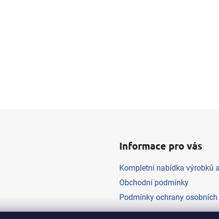
r
v
k
y
v
ý
p
i
s
u
Informace pro vás
Kompletní nabídka výrobků a
Obchodní podmínky
Podmínky ochrany osobních