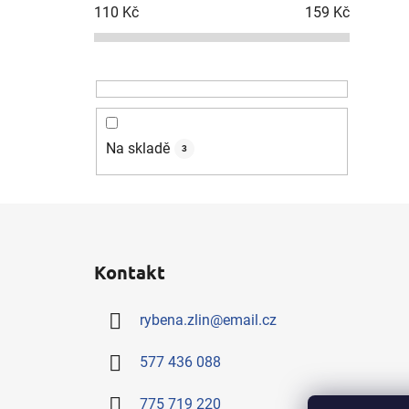
110
Kč
159
Kč
Na skladě
3
Z
á
Kontakt
p
a
rybena.zlin
@
email.cz
t
í
577 436 088
775 719 220