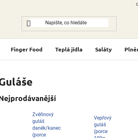
Finger Food
Teplá jídla
Saláty
Plně
Guláše
Nejprodávanější
Zvěřinový
Vepřový
guláš
guláš
daněk/kanec
(porce
(porce