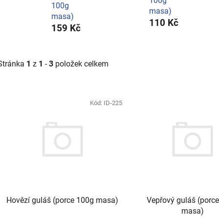
100g
100g
masa)
masa)
110 Kč
159 Kč
Stránka
1
z
1
-
3
položek celkem
V
ý
Kód:
ID-225
p
i
s
p
r
o
d
Hovězí guláš (porce 100g masa)
Vepřový guláš (porc
u
masa)