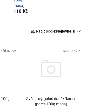
100g
masa)
110 Kč
Ř
Řadit podle:
Nejlevnější
a
z
e
Kód:
ID-226
n
Kód:
ID-4914
í
p
r
o
d
u
k
e 100g
Zvěřinový guláš daněk/kanec
t
(porce 100g masa)