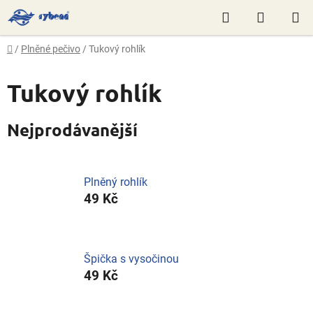
Přejít
Hledat
NÁKUP
na
obsah
KOŠÍK
Domů
/
Plněné pečivo
/
Tukový rohlík
Tukový rohlík
Nejprodávanější
Plněný rohlík
49 Kč
Špička s vysočinou
49 Kč