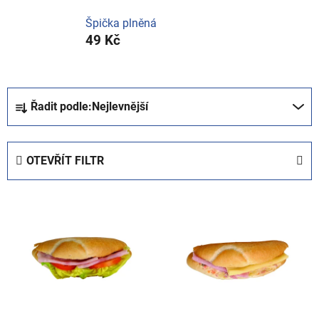
Špička plněná
49 Kč
Ř
Řadit podle:
Nejlevnější
a
z
e
OTEVŘÍT FILTR
n
í
V
p
ý
r
p
o
i
d
s
u
p
k
r
t