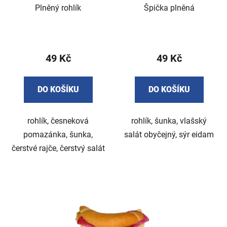
o
Plněný rohlík
Špička plněná
ů
d
u
k
49 Kč
49 Kč
t
ů
DO KOŠÍKU
DO KOŠÍKU
rohlík, česneková
rohlík, šunka, vlašský
pomazánka, šunka,
salát obyčejný, sýr eidam
čerstvé rajče, čerstvý salát