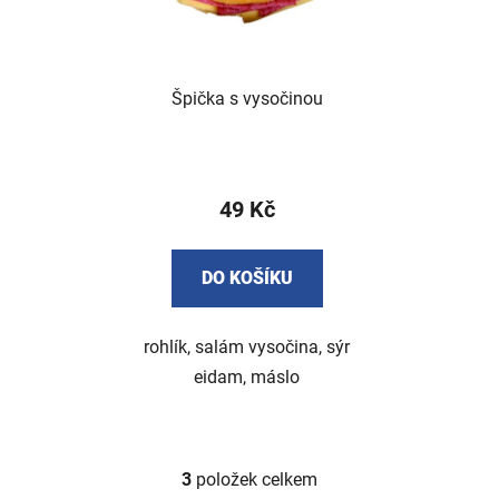
Špička s vysočinou
49 Kč
DO KOŠÍKU
rohlík, salám vysočina, sýr
eidam, máslo
3
položek celkem
O