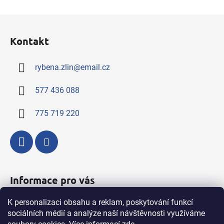
v
l
Z
á
á
d
Kontakt
p
a
a
c
rybena.zlin
@
email.cz
t
í
í
p
577 436 088
r
v
775 719 220
k
y
v
ý
p
i
Informace pro vás
s
u
K personalizaci obsahu a reklam, poskytování funkcí
Kompletní nabídka výrobků a služeb
sociálních médií a analýze naší návštěvnosti využíváme
Obchodní podmínky