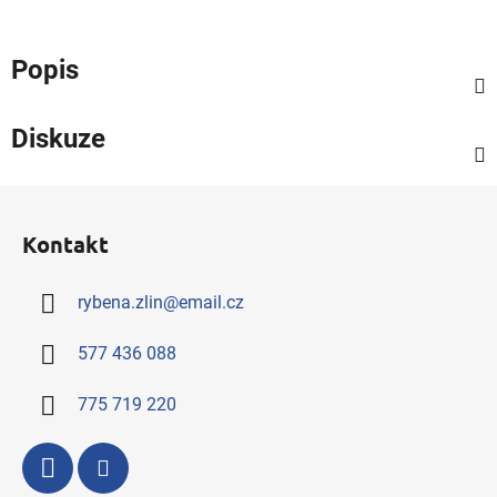
Popis
Diskuze
Z
á
Kontakt
p
a
rybena.zlin
@
email.cz
t
í
577 436 088
775 719 220