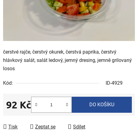
čerstvé rajče, čerstvý okurek, čerstvá paprika, čerstvý
hlávkový salát, salát ledový, jemný dresing, jemně grilovaný
losos
Kód:
ID-4929
92 Kč
DO KOŠÍKU
Měrná cena:
Tisk
Zeptat se
Sdílet