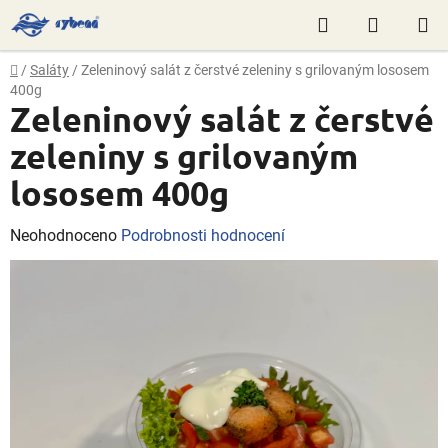
Přejít
Hledat
NÁKUP
na
obsah
KOŠÍK
Domů
/
Saláty
/
Zeleninový salát z čerstvé zeleniny s grilovaným lososem
400g
Zeleninový salát z čerstvé
zeleniny s grilovaným
lososem 400g
Průměrné
Neohodnoceno
Podrobnosti hodnocení
hodnocení
produktu
je
0,0
z
5
hvězdiček.