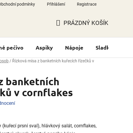
Obchodní podmínky
Přihlášení
Registrace
PRÁZDNÝ KOŠÍK
NÁKUPNÍ
KOŠÍK
né pečivo
Aspiky
Nápoje
Sladké výrobk
 osob
/
Řízková mísa z banketních kuřecích řízečků v
z banketních
čků v cornflakes
dnocení
(kuřecí prsní sval), hlávkový salát, cornflakes,