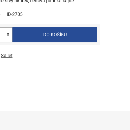
 čerstvý okurek, čerstvá paprika kápie
ID-2705
DO KOŠÍKU
Sdílet