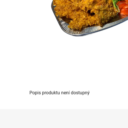
Popis produktu není dostupný
Z
á