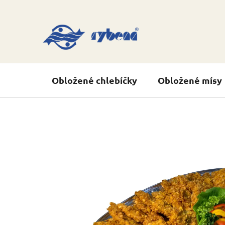
Přejít
na
obsah
Obložené chlebíčky
Obložené mísy