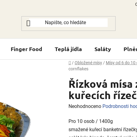
Finger Food
Teplá jídla
Saláty
Plně
Domů
/
Obložené mísy
/
Mísy od 6 do 10
cornflakes
Řízková mísa 
kuřecích říze
Průměrné
Neohodnoceno
Podrobnosti ho
hodnocení
Pro 10 osob / 1400g
produktu
smažené kuřecí banketní řízečky 
je