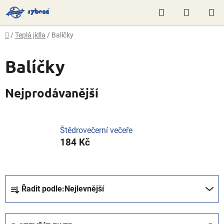
Přejít
Hledat
NÁKUP
na
obsah
KOŠÍK
Domů
/
Teplá jídla
/
Balíčky
Balíčky
Nejprodávanější
Štědrovečerní večeře
184 Kč
Ř
Řadit podle:
Nejlevnější
a
z
e