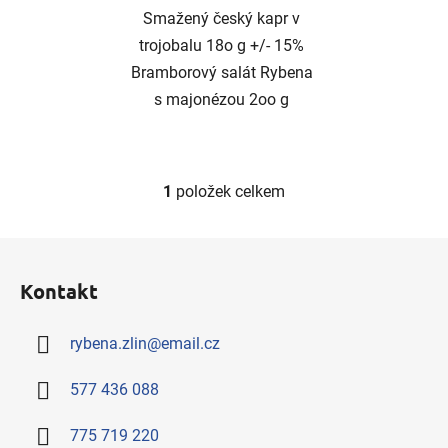
Smažený český kapr v
trojobalu 18o g +/- 15%
Bramborový salát Rybena
s majonézou 2oo g
1
položek celkem
O
v
l
Z
á
á
d
Kontakt
p
a
a
c
rybena.zlin
@
email.cz
t
í
í
p
577 436 088
r
v
775 719 220
k