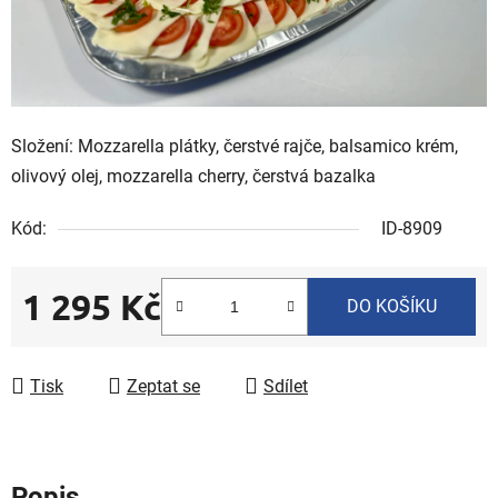
Složení: Mozzarella plátky, čerstvé rajče, balsamico krém,
olivový olej, mozzarella cherry, čerstvá bazalka
Kód:
ID-8909
1 295 Kč
DO KOŠÍKU
Měrná cena:
Tisk
Zeptat se
Sdílet
Popis