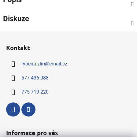
Diskuze
Z
á
Kontakt
p
a
rybena.zlin
@
email.cz
t
í
577 436 088
775 719 220
Informace pro vás