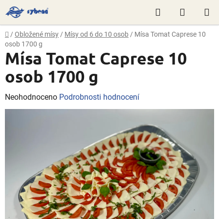
Přejít
Hledat
NÁKUP
na
obsah
KOŠÍK
Domů
/
Obložené mísy
/
Mísy od 6 do 10 osob
/
Mísa Tomat Caprese 10
osob 1700 g
Mísa Tomat Caprese 10
osob 1700 g
Průměrné
Neohodnoceno
Podrobnosti hodnocení
hodnocení
produktu
je
0,0
z
5
hvězdiček.