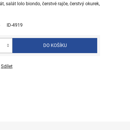
t, salát lolo biondo, čerstvé rajče, čerstvý okurek,
ID-4919
DO KOŠÍKU
Sdílet