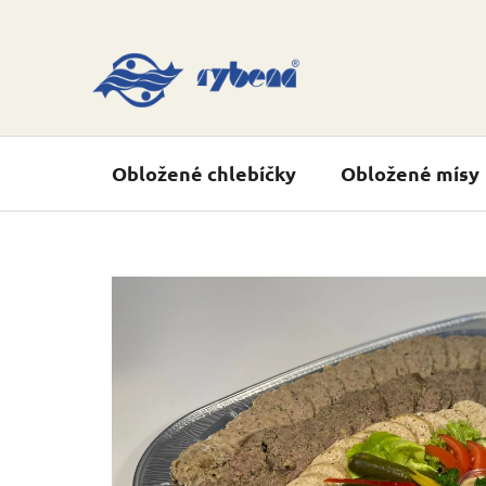
Přejít
na
obsah
Obložené chlebíčky
Obložené mísy