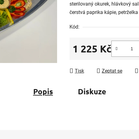
sterilovaný okurek, hlávkový salá
je
čerstvá paprika kápie, petrželka
0,0
z
Kód:
5
hvězdiček.
1 225 Kč
Měrná cena:
Tisk
Zeptat se
Popis
Diskuze