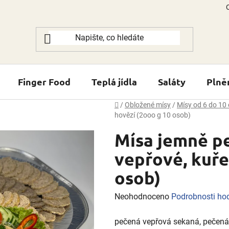
Finger Food
Teplá jídla
Saláty
Plně
Domů
/
Obložené mísy
/
Mísy od 6 do 10
hovězí (2ooo g 10 osob)
Mísa jemně p
vepřové, kuře
osob)
Průměrné
Neohodnoceno
Podrobnosti ho
hodnocení
pečená vepřová sekaná, pečená 
produktu