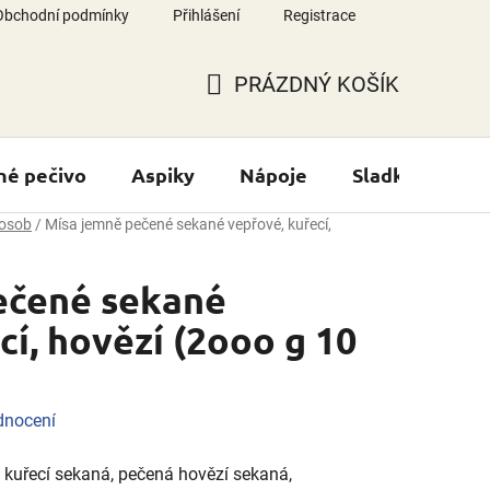
Obchodní podmínky
Přihlášení
Registrace
PRÁZDNÝ KOŠÍK
NÁKUPNÍ
KOŠÍK
né pečivo
Aspiky
Nápoje
Sladké výrobk
 osob
/
Mísa jemně pečené sekané vepřové, kuřecí,
ečené sekané
cí, hovězí (2ooo g 10
dnocení
kuřecí sekaná, pečená hovězí sekaná,