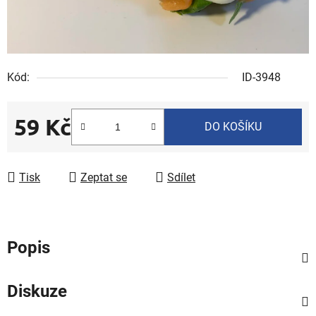
Kód:
ID-3948
59 Kč
DO KOŠÍKU
Měrná cena:
Tisk
Zeptat se
Sdílet
Popis
Diskuze