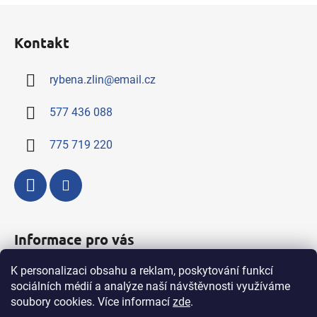
Z
á
Kontakt
p
a
rybena.zlin
@
email.cz
t
í
577 436 088
775 719 220
Informace pro vás
K personalizaci obsahu a reklam, poskytování funkcí
Kompletní nabídka výrobků a služeb
sociálních médií a analýze naší návštěvnosti využíváme
Obchodní podmínky
soubory cookies. Více informací
zde
.
Podmínky ochrany osobních údajů