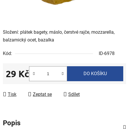
Složení: plátek bagety, máslo, čerstvé rajče, mozzarella,
balzamický ocet, bazalka
Kód:
ID-6978
29 Kč
DO KOŠÍKU
Měrná cena:
Tisk
Zeptat se
Sdílet
Popis