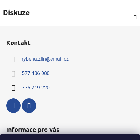
Diskuze
Z
á
Kontakt
p
a
rybena.zlin
@
email.cz
t
í
577 436 088
775 719 220
Informace pro vás