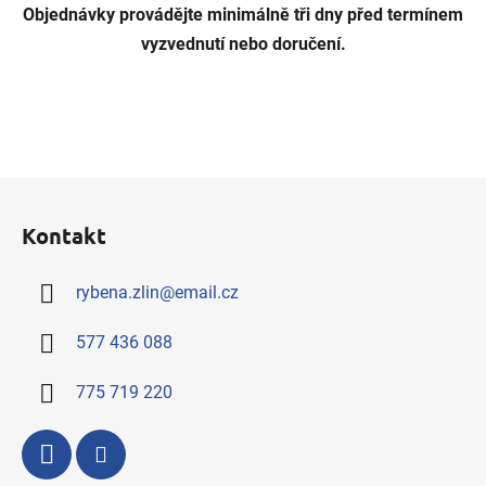
.
Objednávky provádějte minimálně tři dny před termínem
vyzvednutí nebo doručení.
Z
á
Kontakt
p
a
rybena.zlin
@
email.cz
t
í
577 436 088
775 719 220