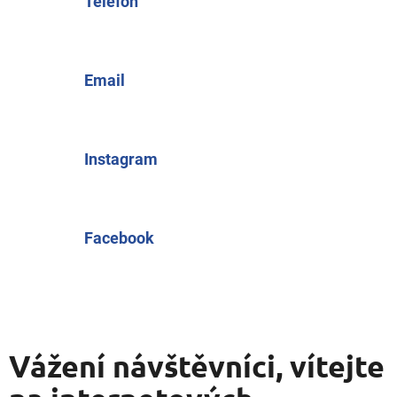
Telefon
t
e
Email
n
a
i
Instagram
n
t
Facebook
e
r
n
e
Vážení návštěvníci, vítejte
t