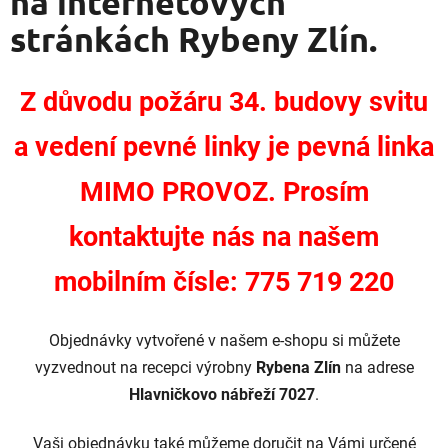
na internetových
o
stránkách Rybeny Zlín.
v
ý
Z důvodu požáru 34. budovy svitu
c
a vedení pevné linky je pevná linka
h
MIMO PROVOZ. Prosím
s
kontaktujte nás na našem
t
mobilním čísle: 775 719 220
r
á
Objednávky vytvořené v našem e-shopu si můžete
n
vyzvednout na recepci výrobny
Rybena Zlín
na adrese
k
Hlavničkovo nábřeží 7027
.
á
Vaši objednávku také můžeme doručit na Vámi určené