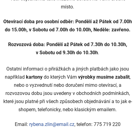
c
místo.
h
Otevírací doba pro osobní odběr: Pondělí až Pátek od 7.00h
R
do 15.00h, v Sobotu od 7.00h do 10.00h, Neděle: zavřeno.
y
Rozvozová doba: Pondělí až Pátek od 7.30h do 10.30h,
b
v Sobotu od 9.30h do 10.30h
.
e
Ostatní informaci o přirážkách a jiných platbách jako jsou
n
například
kartony
do kterých Vám
výrobky musíme zabalit
,
y
nebo o vyzvednutí nebo doručení mimo otevírací, a
Z
rozvozovou dobu jsou uvedeny v obchodních podmínkách,
které jsou platné při všech způsobech objednávání a to jak e-
l
shopem, telefonicky, nebo klasickým emailem.
í
Email:
rybena.zlin@email.cz
, telefon: 775 719 220
n