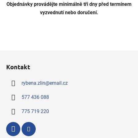
.
Objednávky provádějte minimálně tři dny před termínem
vyzvednutí nebo doručení.
Z
á
Kontakt
p
a
rybena.zlin
@
email.cz
t
í
577 436 088
775 719 220