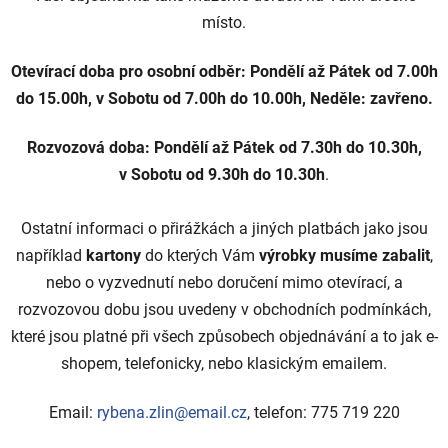
c
místo.
h
Otevírací doba pro osobní odběr: Pondělí až Pátek od 7.00h
R
do 15.00h, v Sobotu od 7.00h do 10.00h, Neděle: zavřeno.
y
Rozvozová doba: Pondělí až Pátek od 7.30h do 10.30h,
b
v Sobotu od 9.30h do 10.30h
.
e
Ostatní informaci o přirážkách a jiných platbách jako jsou
n
například
kartony
do kterých Vám
výrobky musíme zabalit
,
y
nebo o vyzvednutí nebo doručení mimo otevírací, a
Z
rozvozovou dobu jsou uvedeny v obchodních podmínkách,
které jsou platné při všech způsobech objednávání a to jak e-
l
shopem, telefonicky, nebo klasickým emailem.
í
Email:
rybena.zlin@email.cz
, telefon: 775 719 220
n