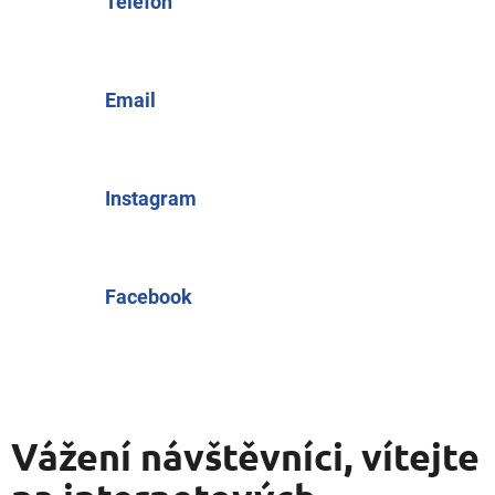
Telefon
t
e
Email
n
a
i
Instagram
n
t
Facebook
e
r
n
e
Vážení návštěvníci, vítejte
t