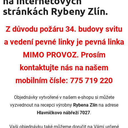
na internetových
o
stránkách Rybeny Zlín.
v
ý
Z důvodu požáru 34. budovy svitu
c
a vedení pevné linky je pevná linka
h
MIMO PROVOZ. Prosím
s
kontaktujte nás na našem
t
mobilním čísle: 775 719 220
r
á
Objednávky vytvořené v našem e-shopu si můžete
n
vyzvednout na recepci výrobny
Rybena Zlín
na adrese
k
Hlavničkovo nábřeží 7027
.
á
Vaši objednávku také můžeme doručit na Vámi určené