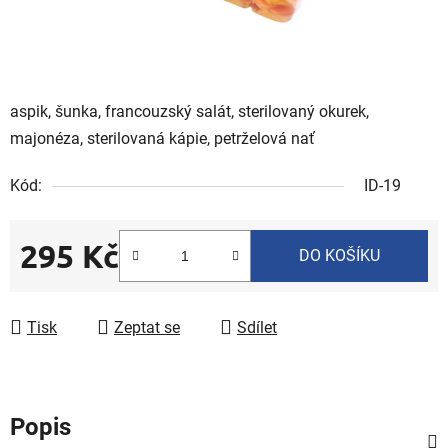
aspik, šunka, francouzský salát, sterilovaný okurek,
majonéza, sterilovaná kápie, petrželová nať
Kód:
ID-19
295 Kč
DO KOŠÍKU
Měrná cena:
Tisk
Zeptat se
Sdílet
Popis