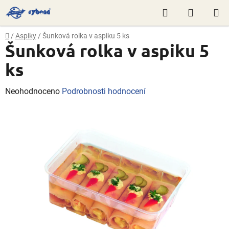
Přejít
Hledat
NÁKUP
na
obsah
KOŠÍK
Domů
/
Aspiky
/
Šunková rolka v aspiku 5 ks
Šunková rolka v aspiku 5
ks
Průměrné
Neohodnoceno
Podrobnosti hodnocení
hodnocení
produktu
je
0,0
z
5
hvězdiček.