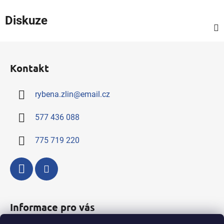
Diskuze
Z
á
Kontakt
p
a
rybena.zlin
@
email.cz
t
í
577 436 088
775 719 220
Informace pro vás