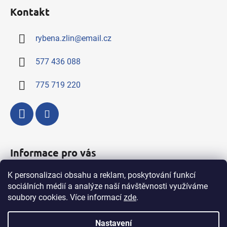
á
Kontakt
p
a
rybena.zlin
@
email.cz
t
í
577 436 088
775 719 220
Informace pro vás
K personalizaci obsahu a reklam, poskytování funkcí
Kompletní nabídka výrobků a služeb
sociálních médií a analýze naší návštěvnosti využíváme
Obchodní podmínky
soubory cookies. Více informací
zde
.
Podmínky ochrany osobních údajů
Nastavení