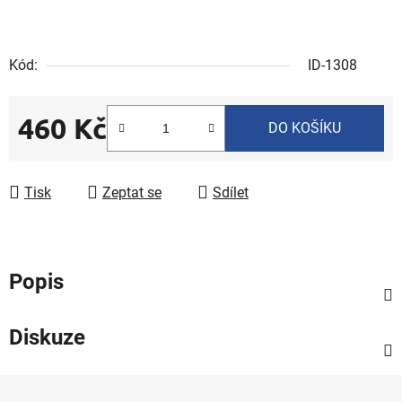
Kód:
ID-1308
460 Kč
DO KOŠÍKU
Měrná cena:
Tisk
Zeptat se
Sdílet
Popis
Diskuze
Z