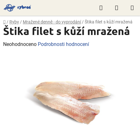
Přejít
Hledat
NÁKUP
na
obsah
KOŠÍK
Domů
/
Ryby
/
Mražené denně - do vyprodání
/
Štika filet s kůží mražená
Štika filet s kůží mražená
Průměrné
Neohodnoceno
Podrobnosti hodnocení
hodnocení
produktu
je
0,0
z
5
hvězdiček.