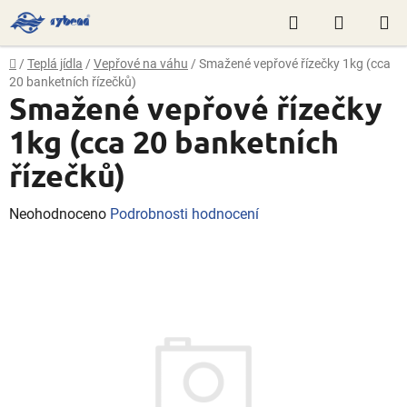
Přejít
Hledat
NÁKUP
na
obsah
KOŠÍK
Domů
/
Teplá jídla
/
Vepřové na váhu
/
Smažené vepřové řízečky 1kg (cca
20 banketních řízečků)
Smažené vepřové řízečky
1kg (cca 20 banketních
řízečků)
Průměrné
Neohodnoceno
Podrobnosti hodnocení
hodnocení
produktu
je
0,0
z
5
hvězdiček.