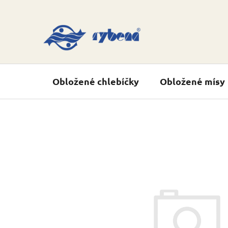
Přejít
na
obsah
Obložené chlebíčky
Obložené mísy