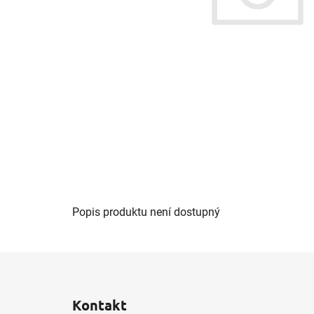
Popis produktu není dostupný
Z
á
Kontakt
p