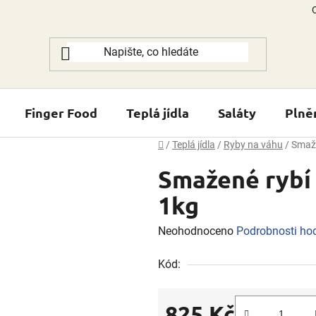
Finger Food
Teplá jídla
Saláty
Plně
Domů
/
Teplá jídla
/
Ryby na váhu
/
Smaže
Smažené rybí f
1kg
Průměrné
Neohodnoceno
Podrobnosti ho
hodnocení
Kód:
produktu
je
0,0
825 Kč