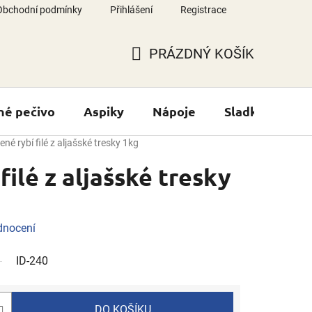
Obchodní podmínky
Přihlášení
Registrace
PRÁZDNÝ KOŠÍK
NÁKUPNÍ
KOŠÍK
né pečivo
Aspiky
Nápoje
Sladké výrobk
né rybí filé z aljašské tresky 1kg
ilé z aljašské tresky
dnocení
ID-240
DO KOŠÍKU