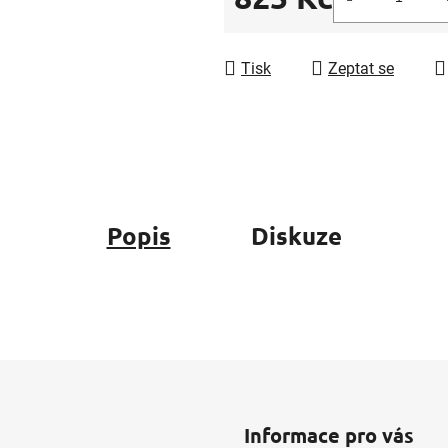
z
Měrná cena:
5
hvězdiček.
Tisk
Zeptat se
Popis
Diskuze
Informace pro vás