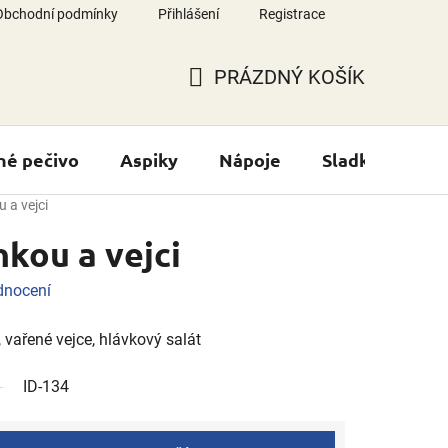
Obchodní podmínky
Přihlášení
Registrace
PRÁZDNÝ KOŠÍK
NÁKUPNÍ
KOŠÍK
né pečivo
Aspiky
Nápoje
Sladké výrobk
 a vejci
nkou a vejci
dnocení
 vařené vejce, hlávkový salát
ID-134