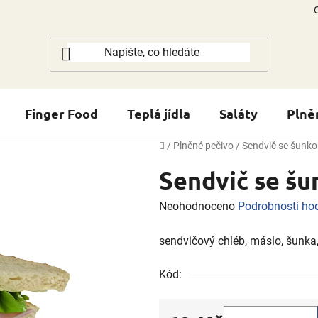
Finger Food
Teplá jídla
Saláty
Plně
Domů
/
Plněné pečivo
/
Sendvič se šunkou
Sendvič se šu
Průměrné
Neohodnoceno
Podrobnosti ho
hodnocení
sendvičový chléb, máslo, šunka,
produktu
je
Kód:
0,0
z