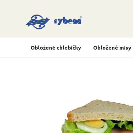
Přejít
na
obsah
Obložené chlebíčky
Obložené mísy