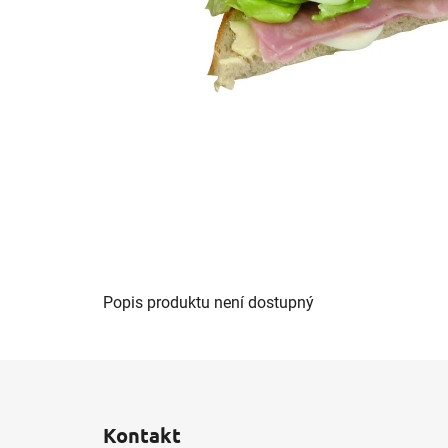
Popis produktu není dostupný
Z
á
Kontakt
p