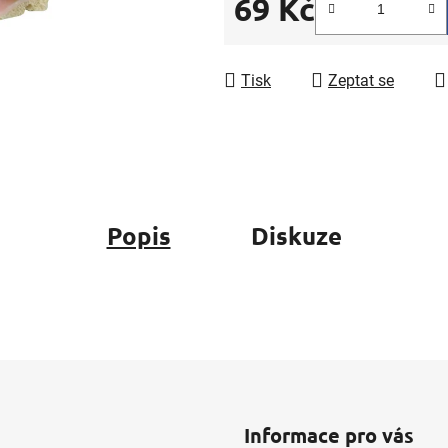
69 Kč
5
hvězdiček.
Měrná cena:
Tisk
Zeptat se
Popis
Diskuze
Informace pro vás