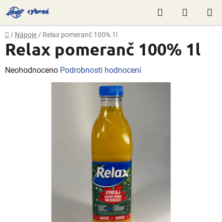
Přejít
Hledat
NÁKUP
na
obsah
KOŠÍK
Domů
/
Nápoje
/
Relax pomeranč 100% 1l
Relax pomeranč 100% 1l
Průměrné
Neohodnoceno
Podrobnosti hodnocení
hodnocení
produktu
je
0,0
z
5
hvězdiček.