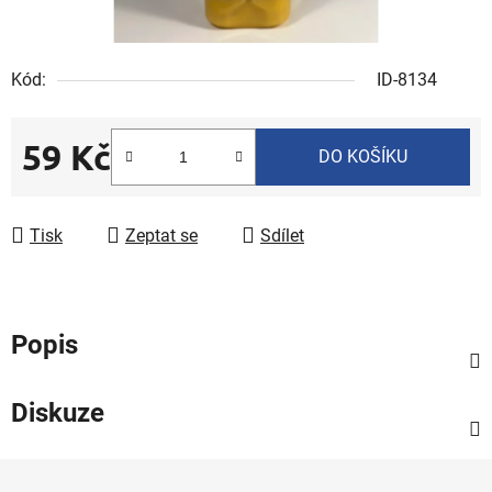
Kód:
ID-8134
59 Kč
DO KOŠÍKU
Měrná cena:
Tisk
Zeptat se
Sdílet
Popis
Diskuze
Z