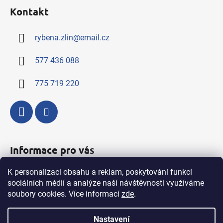
á
Kontakt
p
a
rybena.zlin
@
email.cz
t
í
577 436 088
775 719 220
Informace pro vás
K personalizaci obsahu a reklam, poskytování funkcí
Kompletní nabídka výrobků a služeb
sociálních médií a analýze naší návštěvnosti využíváme
Obchodní podmínky
soubory cookies. Více informací
zde
.
Podmínky ochrany osobních údajů
Nastavení