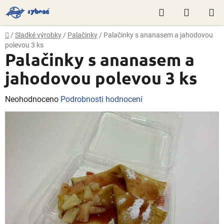
Přejít
Hledat
NÁKUP
na
obsah
KOŠÍK
Domů
/
Sladké výrobky
/
Palačinky
/
Palačinky s ananasem a jahodovou
polevou 3 ks
Palačinky s ananasem a
jahodovou polevou 3 ks
Průměrné
Neohodnoceno
Podrobnosti hodnocení
hodnocení
produktu
je
0,0
z
5
hvězdiček.