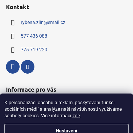
á
Kontakt
p
a
rybena.zlin
@
email.cz
t
í
577 436 088
775 719 220
Informace pro vás
K personalizaci obsahu a reklam, poskytování funkcí
Kompletní nabídka výrobků a služeb
sociálních médií a analýze naší návštěvnosti využíváme
Obchodní podmínky
soubory cookies. Více informací
zde
.
Podmínky ochrany osobních údajů
Nastavení