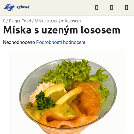
Přejít
Hledat
NÁKUP
na
obsah
KOŠÍK
Domů
/
Finger Food
/
Miska s uzeným lososem
Miska s uzeným lososem
Průměrné
Neohodnoceno
Podrobnosti hodnocení
hodnocení
produktu
je
0,0
z
5
hvězdiček.