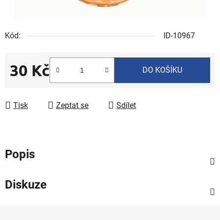
Kód:
ID-10967
30 Kč
DO KOŠÍKU
Měrná cena:
Tisk
Zeptat se
Sdílet
Popis
Diskuze
Z