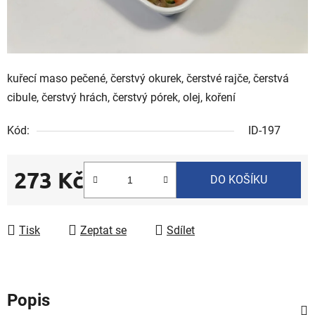
kuřecí maso pečené, čerstvý okurek, čerstvé rajče, čerstvá
cibule, čerstvý hrách, čerstvý pórek, olej, koření
Kód:
ID-197
273 Kč
DO KOŠÍKU
Měrná cena:
Tisk
Zeptat se
Sdílet
Popis