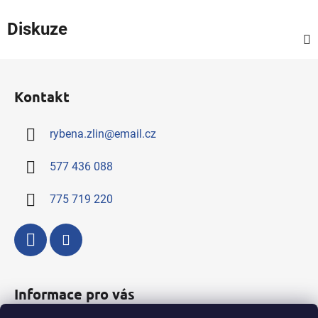
Diskuze
Z
á
Kontakt
p
a
rybena.zlin
@
email.cz
t
í
577 436 088
775 719 220
Informace pro vás