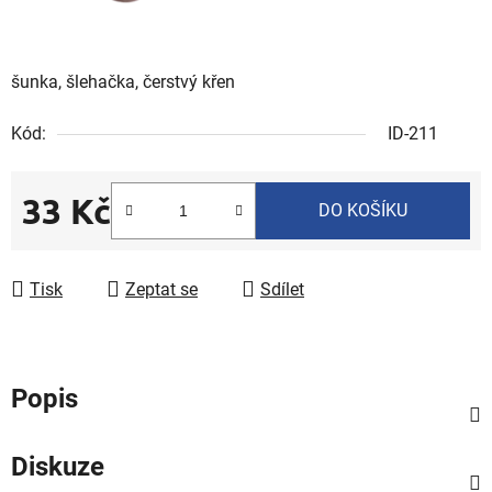
šunka, šlehačka, čerstvý křen
Kód:
ID-211
33 Kč
DO KOŠÍKU
Měrná cena:
Tisk
Zeptat se
Sdílet
Popis
Diskuze