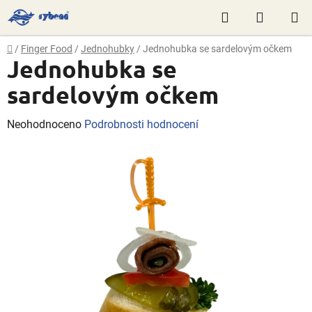
Přejít
Hledat
NÁKUP
na
obsah
KOŠÍK
Domů
/
Finger Food
/
Jednohubky
/
Jednohubka se sardelovým očkem
Jednohubka se
sardelovým očkem
Průměrné
Neohodnoceno
Podrobnosti hodnocení
hodnocení
produktu
je
0,0
z
5
hvězdiček.