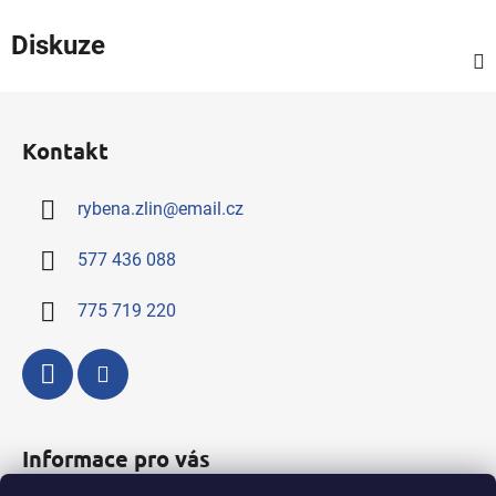
Diskuze
Z
á
Kontakt
p
a
rybena.zlin
@
email.cz
t
í
577 436 088
775 719 220
Informace pro vás