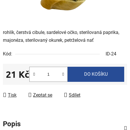
rohlík, čerstvá cibule, sardelové očko, sterilovaná paprika,
majonéza, sterilovaný okurek, petrželová nať
Kód:
ID-24
21 Kč
DO KOŠÍKU
Měrná cena:
Tisk
Zeptat se
Sdílet
Popis