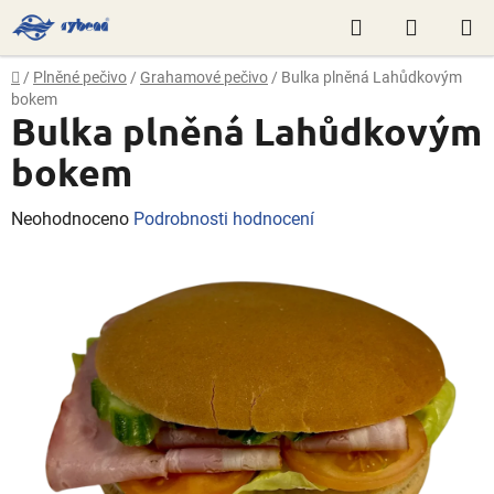
Přejít
Hledat
NÁKUP
na
obsah
KOŠÍK
Domů
/
Plněné pečivo
/
Grahamové pečivo
/
Bulka plněná Lahůdkovým
bokem
Bulka plněná Lahůdkovým
bokem
Průměrné
Neohodnoceno
Podrobnosti hodnocení
hodnocení
produktu
je
0,0
z
5
hvězdiček.