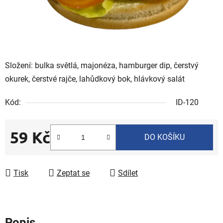
Složení: bulka světlá, majonéza, hamburger dip, čerstvý
okurek, čerstvé rajče, lahůdkový bok, hlávkový salát
Kód:
ID-120
59 Kč
DO KOŠÍKU
Měrná cena:
Tisk
Zeptat se
Sdílet
Popis