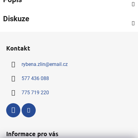
Diskuze
Z
á
Kontakt
p
a
rybena.zlin
@
email.cz
t
í
577 436 088
775 719 220
Informace pro vás