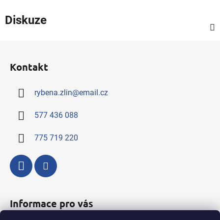
Diskuze
Z
á
Kontakt
p
a
rybena.zlin
@
email.cz
t
í
577 436 088
775 719 220
Informace pro vás