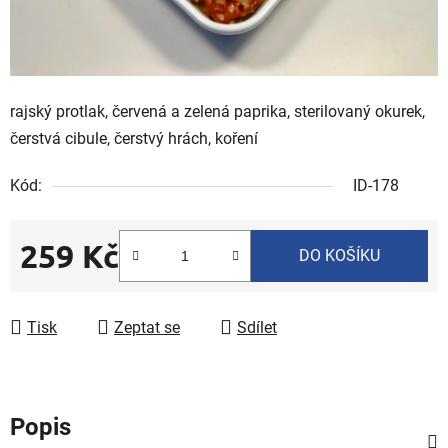
rajský protlak, červená a zelená paprika, sterilovaný okurek,
čerstvá cibule, čerstvý hrách, koření
Kód:
ID-178
259 Kč
DO KOŠÍKU
Měrná cena:
Tisk
Zeptat se
Sdílet
Popis