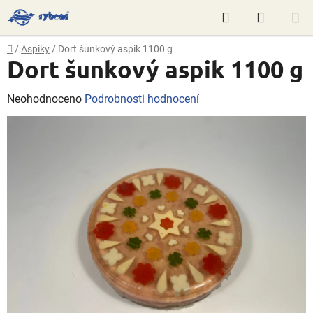
Přejít
Hledat
NÁKUP
na
obsah
KOŠÍK
Domů
/
Aspiky
/
Dort šunkový aspik 1100 g
Dort šunkový aspik 1100 g
Průměrné
Neohodnoceno
Podrobnosti hodnocení
hodnocení
produktu
je
0,0
z
5
hvězdiček.