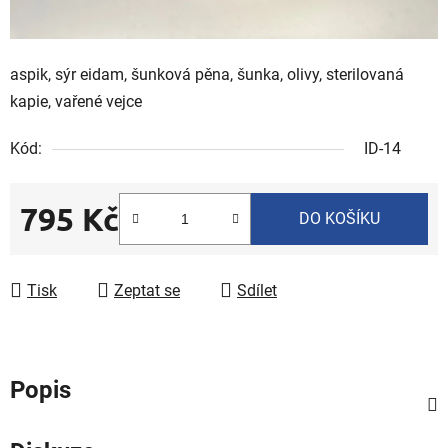
aspik, sýr eidam, šunková pěna, šunka, olivy, sterilovaná
kapie, vařené vejce
Kód:
ID-14
795 Kč
DO KOŠÍKU
Měrná cena:
Tisk
Zeptat se
Sdílet
Popis