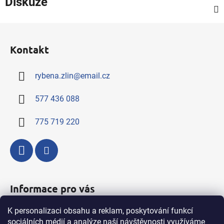
Diskuze
Z
á
Kontakt
p
a
rybena.zlin
@
email.cz
t
í
577 436 088
775 719 220
Informace pro vás
K personalizaci obsahu a reklam, poskytování funkcí
Kompletní nabídka výrobků a služeb
sociálních médií a analýze naší návštěvnosti využíváme