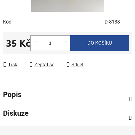
Kód:
ID-8138
35 Kč
DO KOŠÍKU
Měrná cena:
Tisk
Zeptat se
Sdílet
Popis
Diskuze
Z