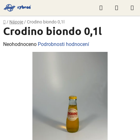
Přejít
Hledat
NÁKUP
na
obsah
KOŠÍK
Domů
/
Nápoje
/
Crodino biondo 0,1l
Crodino biondo 0,1l
Průměrné
Neohodnoceno
Podrobnosti hodnocení
hodnocení
produktu
je
0,0
z
5
hvězdiček.