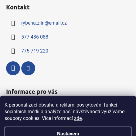
á
Kontakt
p
a
rybena.zlin
@
email.cz
t
í
577 436 088
775 719 220
Informace pro vás
K personalizaci obsahu a reklam, poskytování funkcí
Kompletní nabídka výrobků a služeb
sociálních médií a analýze naší návštěvnosti využíváme
Obchodní podmínky
soubory cookies. Více informací
zde
.
Podmínky ochrany osobních údajů
Nastavení