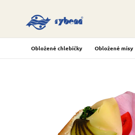
Přejít
na
obsah
Obložené chlebíčky
Obložené mísy