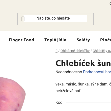
Finger Food
Teplá jídla
Saláty
Plně
Domů
/
Obložené chlebíčky
/
Chlebíčky u
Chlebíček šun
Průměrné
Neohodnoceno
Podrobnosti ho
hodnocení
veka, máslo, šunka, sýr eidam, č
produktu
petrželová nať
je
0,0
Kód:
z