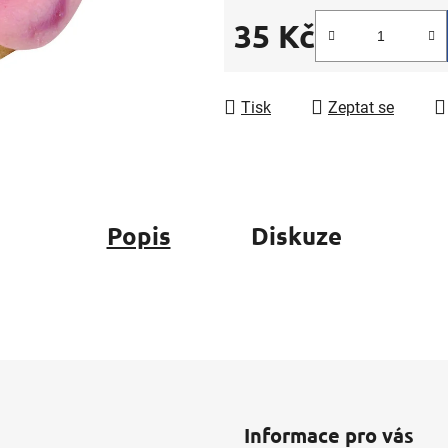
5
35 Kč
hvězdiček.
Měrná cena:
Tisk
Zeptat se
Popis
Diskuze
Informace pro vás