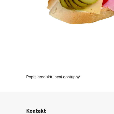
Popis produktu není dostupný
Z
á
Kontakt
p