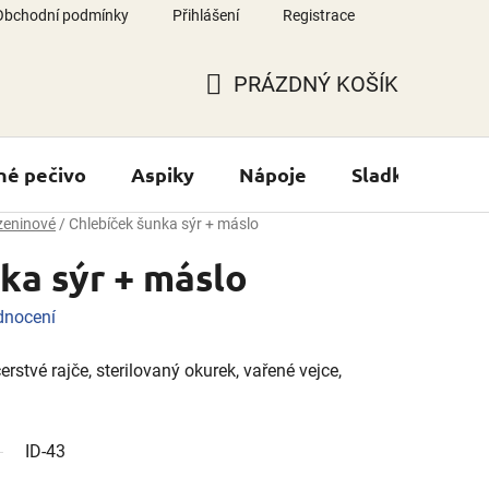
Obchodní podmínky
Přihlášení
Registrace
PRÁZDNÝ KOŠÍK
NÁKUPNÍ
KOŠÍK
né pečivo
Aspiky
Nápoje
Sladké výrobk
zeninové
/
Chlebíček šunka sýr + máslo
ka sýr + máslo
dnocení
erstvé rajče, sterilovaný okurek, vařené vejce,
ID-43