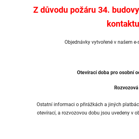
v
Z důvodu požáru 34. budovy
í
t
kontaktu
e
Objednávky vytvořené v našem e-
j
t
e
Otevírací doba pro osobní o
n
Rozvozová 
a
i
Ostatní informaci o přirážkách a jiných platbá
n
otevírací, a rozvozovou dobu jsou uvedeny v o
t
e