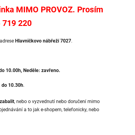
á linka MIMO PROVOZ. Prosím
5 719 220
adrese
Hlavničkovo nábřeží 7027
.
 do 10.00h, Neděle: zavřeno.
h do 10.30h
.
abalit
, nebo o vyzvednutí nebo doručení mimo
jednávání a to jak e-shopem, telefonicky, nebo