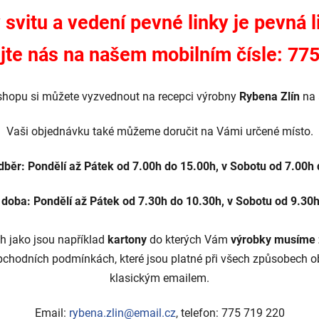
 svitu a vedení pevné linky je pevn
jte nás na našem mobilním čísle: 77
shopu si můžete vyzvednout na recepci výrobny
Rybena Zlín
na 
Vaši objednávku také můžeme doručit na Vámi určené místo.
dběr: Pondělí až Pátek od 7.00h do 15.00h, v Sobotu od 7.00h
doba: Pondělí až Pátek od 7.30h do 10.30h, v Sobotu od 9.30
ch jako jsou například
kartony
do kterých Vám
výrobky musíme z
bchodních podmínkách, které jsou platné při všech způsobech ob
klasickým emailem.
Email:
rybena.zlin@email.cz
, telefon: 775 719 220